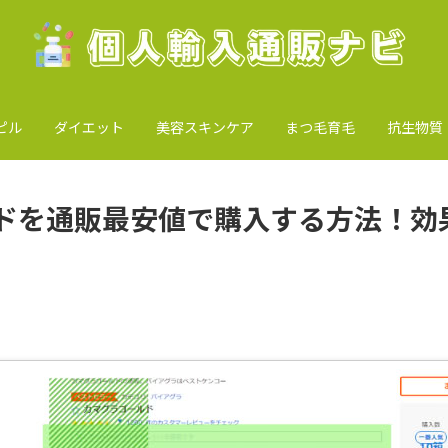
ピル
ダイエット
美容スキンケア
まつ毛育毛
抗生物質
ドを通販最安値で購入する方法！効