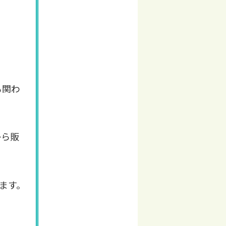
も関わ
から販
ます。