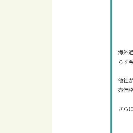
海外
らず
他社
売価
さら