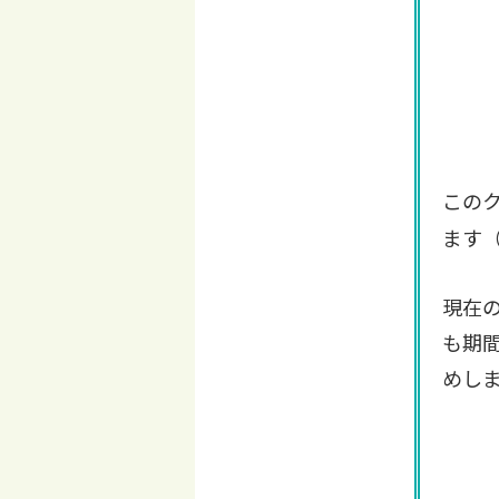
この
ます
現在
も期
めし